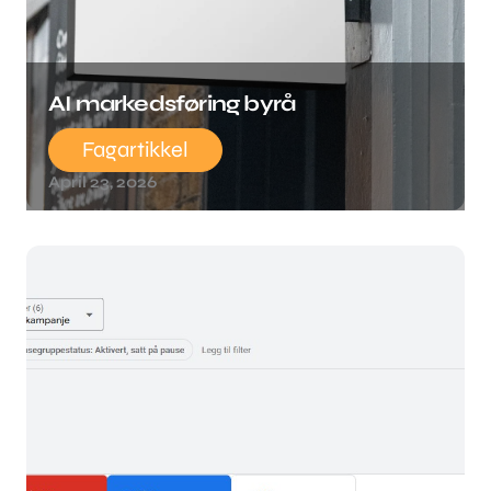
AI markedsføring byrå
Fagartikkel
April 23, 2026