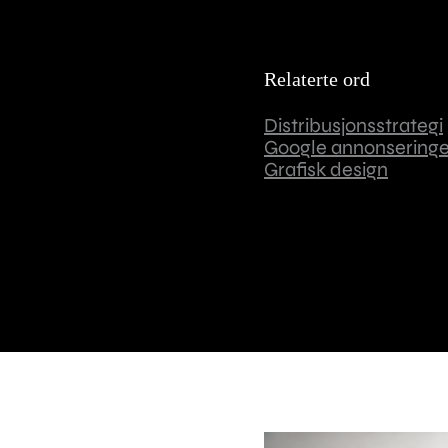
Relaterte ord
Distribusjonsstrategi
Google annonseringe
Grafisk design