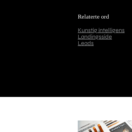
Relaterte ord
Kunstig intelligens
Landingsside
Leads