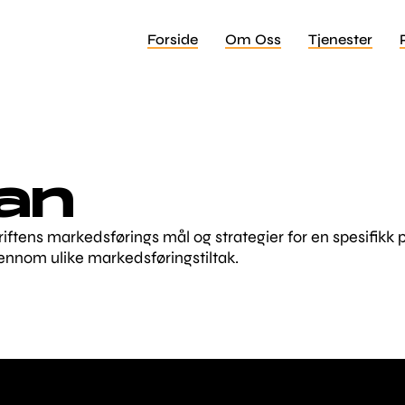
Forside
Om Oss
Tjenester
an
ens markedsførings mål og strategier for en spesifikk per
gjennom ulike markedsføringstiltak.