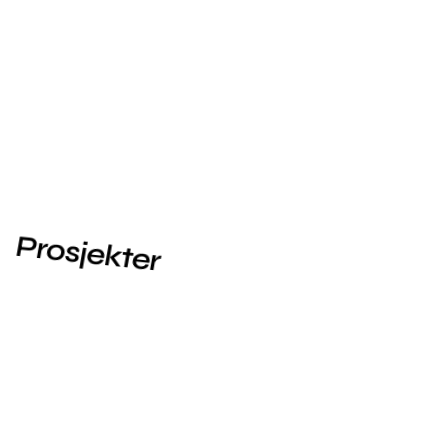
02
Strategisk SEO-optimalisering
03
Klare rapporter og innsikt
04
Forutsigbare priser
05
SEO + strategi = vekst
06
Norsk SEO-ekspertise
Prosjekter