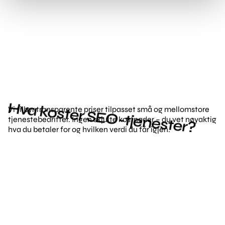
Hva koster SEO-tjenester?
Vi tilbyr transparente priser tilpasset små og mellomstore
tjenestebedrifter. Ingen skjulte kostnader – du vet nøyaktig
hva du betaler for og hvilken verdi du får igjen.
Starter-pakke – 4.999
kr/mnd