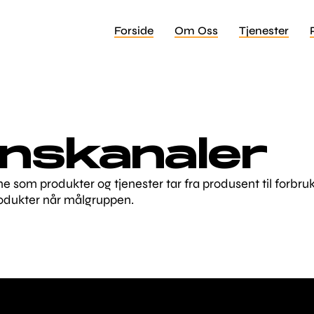
Forside
Om Oss
Tjenester
onskanaler
iene som produkter og tjenester tar fra produsent til forbru
rodukter når målgruppen.